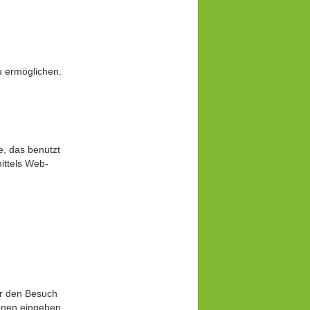
zu ermöglichen.
e, das benutzt
ittels Web-
ir den Besuch
onen eingeben,