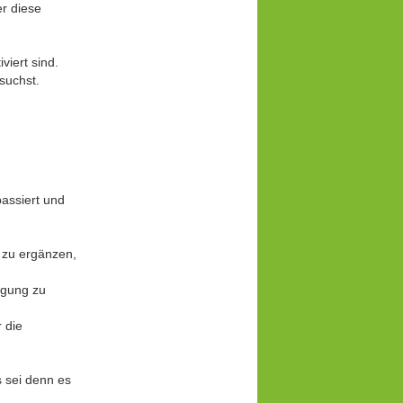
er diese
viert sind.
suchst.
assiert und
 zu ergänzen,
ligung zu
 die
 sei denn es