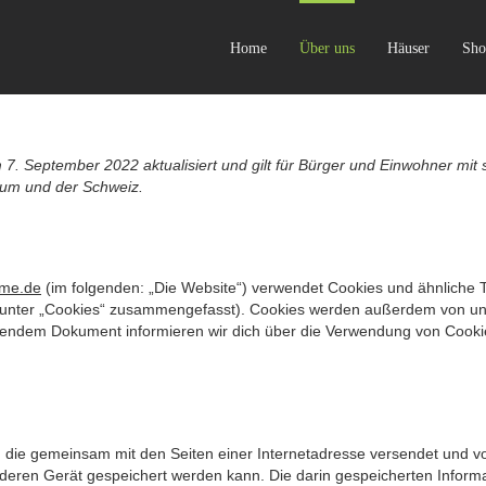
Home
Über uns
Häuser
Sho
m 7. September 2022 aktualisiert und gilt für Bürger und Einwohner mit
aum und der Schweiz.
home.de
(im folgenden: „Die Website“) verwendet Cookies und ähnliche 
se unter „Cookies“ zusammengefasst). Cookies werden außerdem von un
tehendem Dokument informieren wir dich über die Verwendung von Cooki
ei, die gemeinsam mit den Seiten einer Internetadresse versendet und 
ren Gerät gespeichert werden kann. Die darin gespeicherten Inform