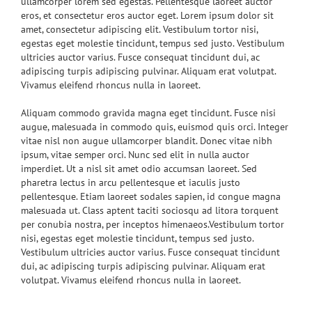
ullamcorper lorem sed egestas. Pellentesque laoreet auctor
eros, et consectetur eros auctor eget. Lorem ipsum dolor sit
amet, consectetur adipiscing elit. Vestibulum tortor nisi,
egestas eget molestie tincidunt, tempus sed justo. Vestibulum
ultricies auctor varius. Fusce consequat tincidunt dui, ac
adipiscing turpis adipiscing pulvinar. Aliquam erat volutpat.
Vivamus eleifend rhoncus nulla in laoreet.
Aliquam commodo gravida magna eget tincidunt. Fusce nisi
augue, malesuada in commodo quis, euismod quis orci. Integer
vitae nisl non augue ullamcorper blandit. Donec vitae nibh
ipsum, vitae semper orci. Nunc sed elit in nulla auctor
imperdiet. Ut a nisl sit amet odio accumsan laoreet. Sed
pharetra lectus in arcu pellentesque et iaculis justo
pellentesque. Etiam laoreet sodales sapien, id congue magna
malesuada ut. Class aptent taciti sociosqu ad litora torquent
per conubia nostra, per inceptos himenaeos.Vestibulum tortor
nisi, egestas eget molestie tincidunt, tempus sed justo.
Vestibulum ultricies auctor varius. Fusce consequat tincidunt
dui, ac adipiscing turpis adipiscing pulvinar. Aliquam erat
volutpat. Vivamus eleifend rhoncus nulla in laoreet.