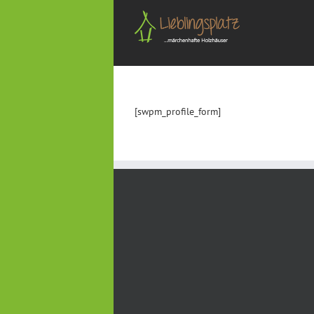
Zum
Inhalt
springen
[swpm_profile_form]